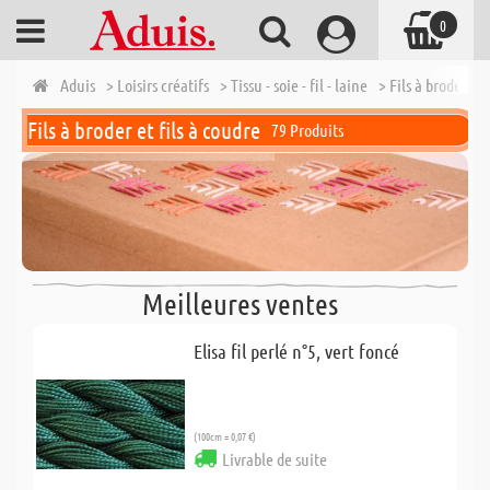
0
Aduis
> Loisirs créatifs
> Tissu - soie - fil - laine
> Fils à broder et 
Fils à broder et fils à coudre
79 Produits
Meilleures ventes
Elisa fil perlé n°5, vert foncé
(100cm = 0,07 €)
Livrable de suite