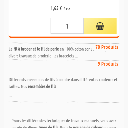
1,65 €
1 pce
Fils à broder & Accessoires
70 Produits
Le
fil à broder et le fil de perle
en 100% coton sont idéaux pour
divers travaux de broderie, les bracelets ...
Sets de fils à coudre & fils à coudre
9 Produits
Différents ensembles de fils à coudre dans différentes couleurs et
tailles. Nos
ensembles de fils
...
Pours les différentes techniques de travaux manuels, vous avez
besoin de divers
types de fils
. Pour le
nouage de rubans
ou pour