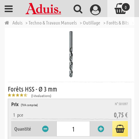
0
Aduis
> Techno & Travaux Manuels
> Outillage
> Forêts & Bits
> F
Forêts HSS - Ø 3 mm
(3 évaluations)
Prix
N° 501897
(TVA comprise)
0,75 €
1
pce
Quantité