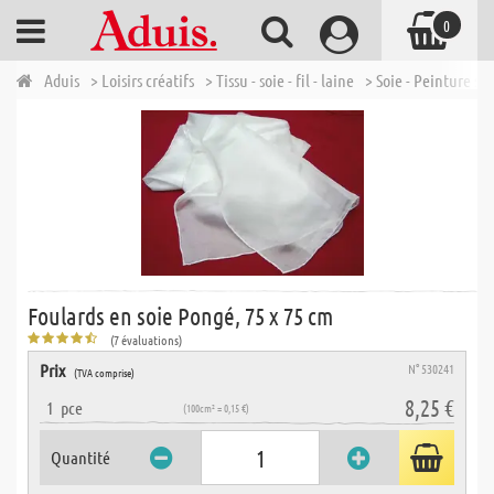
0
Aduis
> Loisirs créatifs
> Tissu - soie - fil - laine
> Soie - Peinture sur
Foulards en soie Pongé, 75 x 75 cm
(7 évaluations)
Prix
N° 530241
(TVA comprise)
8,25 €
1
pce
(100cm² = 0,15 €)
Quantité