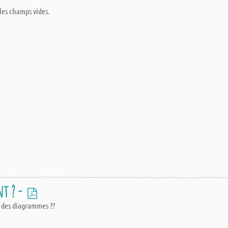
 les champs vides.
nt ? -
u des diagrammes ??