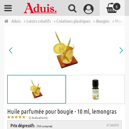
0
Aduis
> Loisirs créatifs
> Créations plastiques
> Bougies
> Moulage
Huile parfumée pour bougie - 10 ml, lemongras
(2 évaluations)
Prix dégressifs
N° 605870
(TVA comprise)