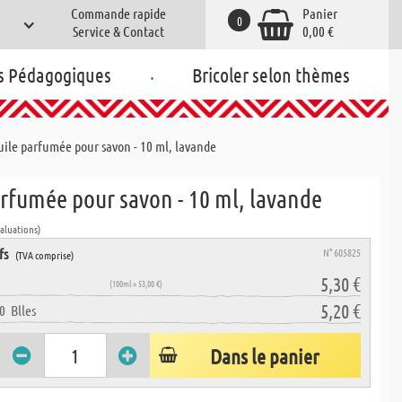
Commande rapide
Panier
0
Service & Contact
0,00 €
.
s Pédagogiques
Bricoler selon thèmes
uile parfumée pour savon - 10 ml, lavande
rfumée pour savon - 10 ml, lavande
valuations)
fs
N° 605825
(TVA comprise)
5,30 €
(100ml = 53,00 €)
5,20 €
0
Blles
Dans le panier