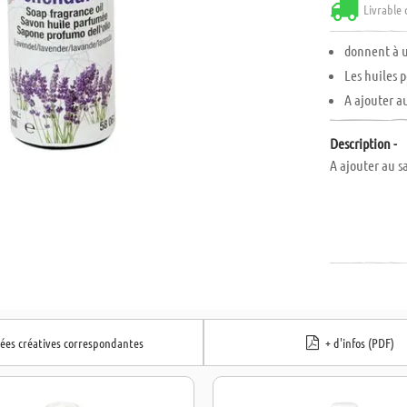
Livrable 
donnent à 
Les huiles 
A ajouter a
Description -
A ajouter au s
dées créatives correspondantes
+ d'infos (PDF)