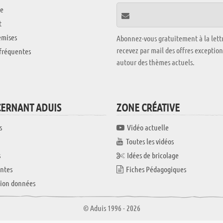
e
t
emises
Abonnez-vous gratuitement à la lettr
recevez par mail des offres exceptio
fréquentes
autour des thèmes actuels.
CERNANT ADUIS
ZONE CRÉATIVE
s
Vidéo actuelle
Toutes les vidéos
s
Idées de bricolage
ntes
Fiches Pédagogiques
tion données
© Aduis 1996 - 2026