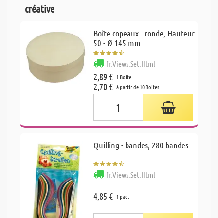
créative
Boîte copeaux - ronde, Hauteur
50 - Ø 145 mm
fr.Views.Set.Html
2,89 €
1 Boite
2,70 €
à partir de 10 Boites
Quilling - bandes, 280 bandes
fr.Views.Set.Html
4,85 €
1 paq.