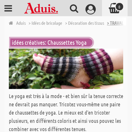
0
Aduis
> Idées de bricolage
> Décoration des tissus
> TRAVAUX D'
idées créatives: Chaussettes Yoga
Le yoga est très à la mode - et bien sûr la tenue correcte
ne devrait pas manquer. Tricotez vous-même une paire
de chaussettes de yoga. Le mieux est d'en tricoter
plusieurs, en différents coloris et ainsi vous pouvez les
combiner avec vos différentes tenues.