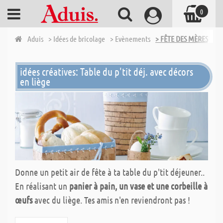
0
Aduis
> Idées de bricolage
> Evènements
> FÊTE DES MÈRES, FÊ
idées créatives: Table du p'tit déj. avec décors
en liège
Donne un petit air de fête à ta table du p'tit déjeuner..
En réalisant un
panier à pain, un vase et une corbeille à
œufs
avec du liège. Tes amis n'en reviendront pas !