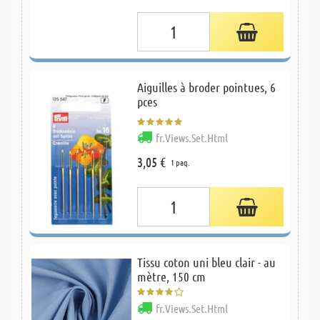
Aiguilles à broder pointues, 6
pces
fr.Views.Set.Html
3,05 €
1 paq.
Tissu coton uni bleu clair - au
mètre, 150 cm
fr.Views.Set.Html