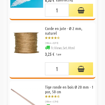
6,30 €
à partir de 25 Kg
Corde en jute - Ø 2 mm,
naturel
(100cm = 0,07 €)
fr.Views.Set.Html
3,25 €
1 pce
Tige ronde en bois Ø 20 mm - 1
pce, 50 cm
(100cm = 3,70 €)