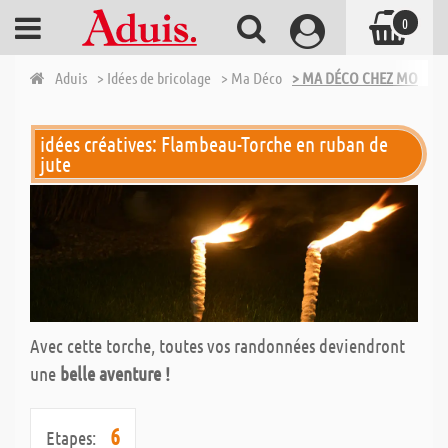
0
Aduis
> Idées de bricolage
> Ma Déco
> MA DÉCO CHEZ MOI - B
idées créatives: Flambeau-Torche en ruban de
jute
Avec cette torche, toutes vos randonnées deviendront
une
belle aventure !
6
Etapes: