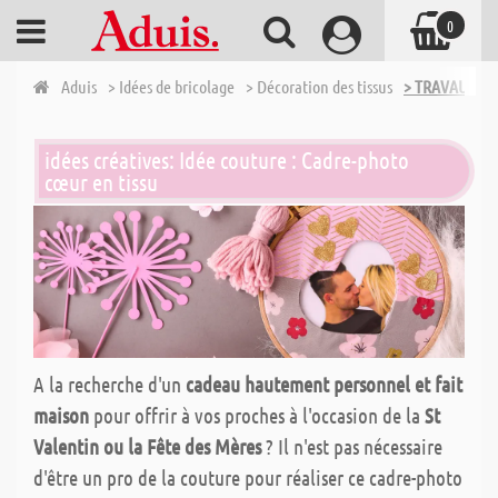
0
Aduis
> Idées de bricolage
> Décoration des tissus
> TRAVAUX D'
idées créatives: Idée couture : Cadre-photo
cœur en tissu
A la recherche d'un
cadeau hautement personnel et fait
maison
pour offrir à vos proches à l'occasion de la
St
Valentin ou la Fête des Mères
? Il n'est pas nécessaire
d'être un pro de la couture pour réaliser ce cadre-photo