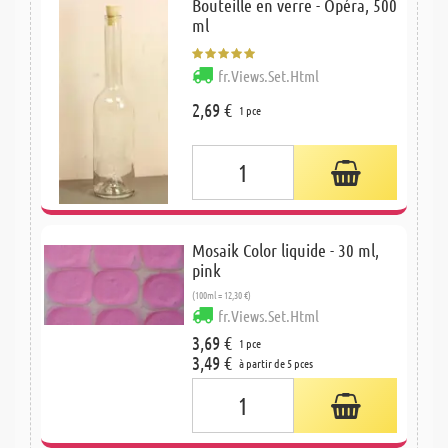
Bouteille en verre - Opéra, 500
ml
fr.Views.Set.Html
2,69 €
1 pce
Mosaik Color liquide - 30 ml,
pink
(100ml = 12,30 €)
fr.Views.Set.Html
3,69 €
1 pce
3,49 €
à partir de 5 pces