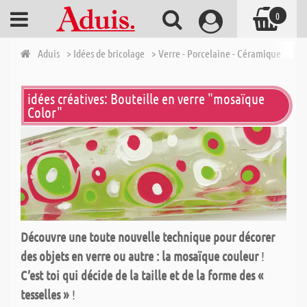
0
Aduis
> Idées de bricolage
> Verre - Porcelaine - Céramique
> VE
idées créatives: Bouteille en verre "mosaïque
Color"
Découvre une toute nouvelle technique pour décorer
des objets en verre ou autre : la mosaïque couleur
!
C’est toi qui décide de la taille et de la forme des «
tesselles »
!