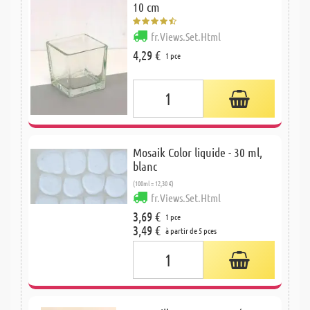
10 cm
fr.Views.Set.Html
4,29 €
1 pce
Mosaik Color liquide - 30 ml,
blanc
(100ml = 12,30 €)
fr.Views.Set.Html
3,69 €
1 pce
3,49 €
à partir de 5 pces