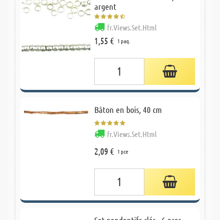
argent
fr.Views.Set.Html
1,55 €
1 paq.
Bâton en bois, 40 cm
fr.Views.Set.Html
2,09 €
1 pce
Set pendentifs clés - 6 pces,