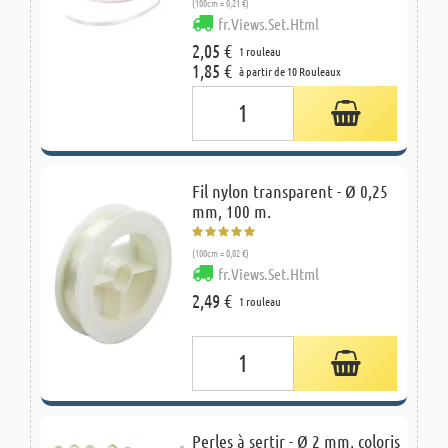
(100cm = 0,21 €)
fr.Views.Set.Html
2,05 €
1 rouleau
1,85 €
à partir de 10 Rouleaux
Fil nylon transparent - Ø 0,25
mm, 100 m.
(100cm = 0,02 €)
fr.Views.Set.Html
2,49 €
1 rouleau
Perles à sertir - Ø 2 mm, coloris