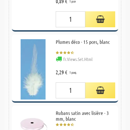
0,89 €
1 pce
Plumes déco - 15 pces, blanc
fr.Views.Set.Html
2,29 €
1 paq.
Rubans satin avec lisière - 3
mm, blanc