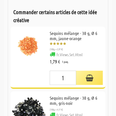
Commander certains articles de cette idée
créative
Sequins mélange - 30 g, Ø 6
mm, jaune-orange
(100g = 5,97 €)
fr.Views.Set.Html
1,79 €
1 paq.
Sequins mélange - 30 g, Ø 6
mm, gris-noir
(100g = 4,17 €)
fr.Views.Set.Html