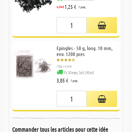
1,25 €
1,79 €
1 paq.
Epingles - 50 g, long. 10 mm,
env. 1200 pces
(100g = 6,10 €)
fr.Views.Set.Html
3,05 €
1 paq.
Commander tous les articles pour cette idée