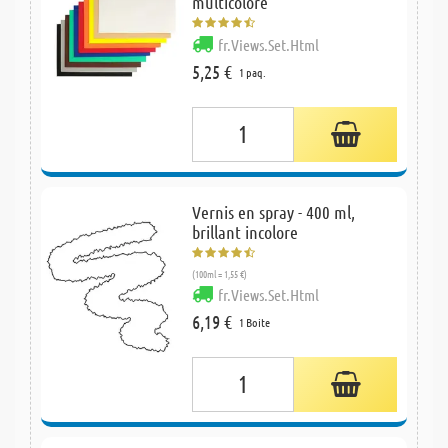
multicolore
fr.Views.Set.Html
5,25 €
1 paq.
Vernis en spray - 400 ml,
brillant incolore
(100ml = 1,55 €)
fr.Views.Set.Html
6,19 €
1 Boite