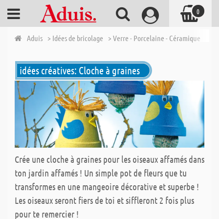
0
Aduis
> Idées de bricolage
> Verre - Porcelaine - Céramique
> C
idées créatives: Cloche à graines
Crée une cloche à graines pour les oiseaux affamés dans
ton jardin affamés ! Un simple pot de fleurs que tu
transformes en une mangeoire décorative et superbe !
Les oiseaux seront fiers de toi et siffleront 2 fois plus
pour te remercier !