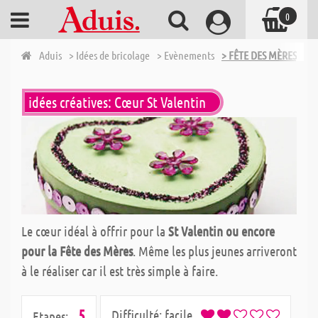
0
Aduis
> Idées de bricolage
> Evènements
> FÊTE DES MÈRES, FÊ
idées créatives: Cœur St Valentin
Le cœur idéal à offrir pour la
St Valentin ou encore
pour la Fête des Mères
. Même les plus jeunes arriveront
à le réaliser car il est très simple à faire.
5
Difficulté:
facile
Etapes: