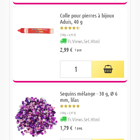
Colle pour pierres à bijoux
Aduis, 40 g
(100g = 6,95 €)
fr.Views.Set.Html
2,99 €
1 pce
Sequins mélange - 30 g, Ø 6
mm, lilas
(100g = 5,97 €)
fr.Views.Set.Html
1,79 €
1 paq.