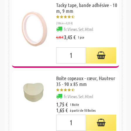
Tacky tape, bande adhésive - 10
m, 9 mm
(100cm = 0,35 €)
fr.Views.Set.Html
3,45 €
4,95 €
1 pce
Boîte copeaux - cœur, Hauteur
35 - 90 x 85 mm
fr.Views.Set.Html
1,75 €
1 Boite
1,65 €
à partir de 10 Boites