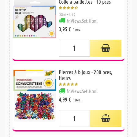
Colle à paillettes - 10 pces
(100ml = 4,16 €)
fr.Views.Set.Html
3,95 €
1 paq.
Pierres à bijoux - 200 pces,
fleurs
fr.Views.Set.Html
4,99 €
1 paq.