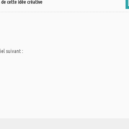
s de cette idée créative
iel suivant :