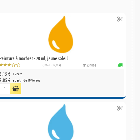
Peinture à marbrer - 20 ml, jaune soleil
(100ml = 15,75 €)
N° 534014
3,15 €
1 Verre
2,85 €
à partir de 10 Verres