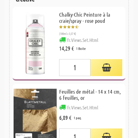
Chalky-Chic Peinture à la
craie/spray - rose poud
(100ml = 3,57 €)
fr.Views.Set.Html
14,29 €
1 Boite
Feuilles de métal - 14 x 14 cm,
6 feuilles, or
fr.Views.Set.Html
6,89 €
1 paq.