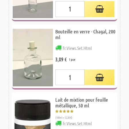
Bouteille en verre - Chagal, 200
ml
fr.Views.Set.Html
3,89 €
1 pce
Lait de mixtion pour feuille
métallique, 50 ml
(100ml = 12,30 €)
fr.Views.Set.Html