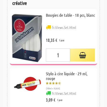
créative
Bougies de table - 18 pcs, blanc
fr.Views.Set.Html
18,35 €
1 pce
Stylo à cire liquide - 29 ml,
rouge
(100ml = 10,66 €)
fr.Views.Set.Html
3,09 €
1 pce