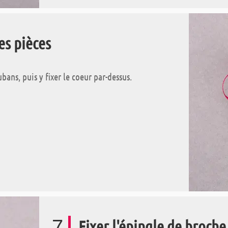
es pièces
bans, puis y fixer le coeur par-dessus.
7
Fixer l'épingle de broche