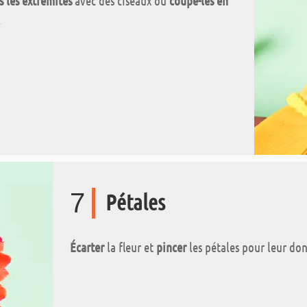
s les extrémités
avec des ciseaux ou
coupe-les en
.
7
Pétales
Écarter
la fleur et
pincer
les pétales pour leur do