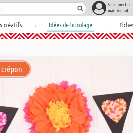
Se connecter
maintenant
.
.
rs créatifs
Idées de bricolage
Fiche
r crépon