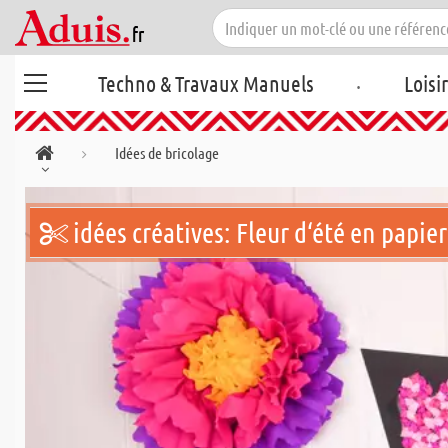
.
Techno & Travaux Manuels
Loisi
Idées de bricolage
idées créatives: Fleur d‘été en papie