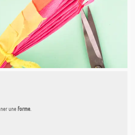
nner une
forme
.