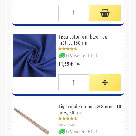
Tissu coton uni bleu - au
mètre, 150 cm
fr.Views.Set.Html
11,39 €
1 m.
Tige ronde en bois Ø 8 mm - 10
pces, 50 cm
(100cm = 0,63 €)
fr.Views.Set.Html