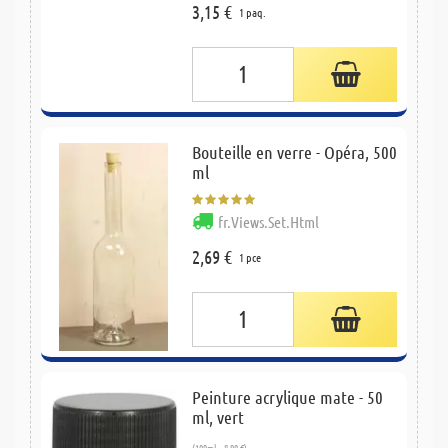
3,15 €
1 paq.
Bouteille en verre - Opéra, 500
ml
fr.Views.Set.Html
2,69 €
1 pce
Peinture acrylique mate - 50
ml, vert
(100ml = 8,90 €)