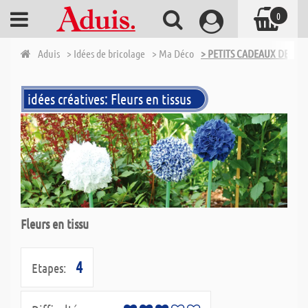
0
Aduis
> Idées de bricolage
> Ma Déco
> PETITS CADEAUX DE DÉ
idées créatives: Fleurs en tissus
Fleurs en tissu
4
Etapes: