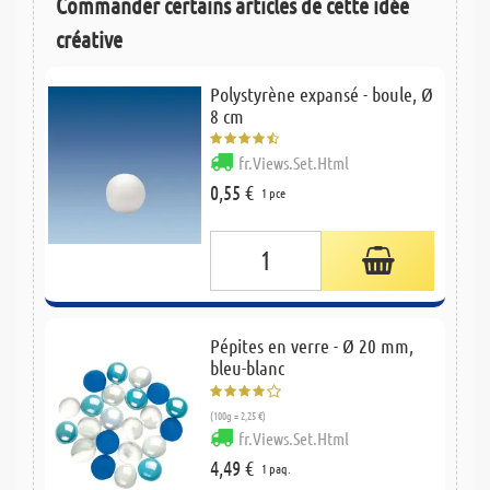
Commander certains articles de cette idée
créative
Polystyrène expansé - boule, Ø
8 cm
fr.Views.Set.Html
0,55 €
1 pce
Pépites en verre - Ø 20 mm,
bleu-blanc
(100g = 2,25 €)
fr.Views.Set.Html
4,49 €
1 paq.