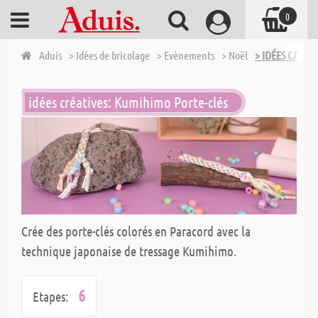
0
Aduis
> Idées de bricolage
> Evènements
> Noël
> IDÉES CADEA
idées créatives: Kumihimo Porte-clés
Crée des porte-clés colorés en Paracord avec la
technique japonaise de tressage Kumihimo.
6
Etapes: