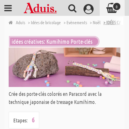
0
Aduis
> Idées de bricolage
> Evènements
> Noël
> IDÉES CADEA
idées créatives: Kumihimo Porte-clés
Crée des porte-clés colorés en Paracord avec la
technique japonaise de tressage Kumihimo.
6
Etapes: