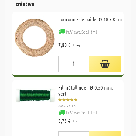
créative
Couronne de paille, Ø 40 x 8 cm
fr.Views.Set.Html
7,80 €
1 paq.
Fil métallique - Ø 0,50 mm,
vert
(100cm = 0,11 €)
fr.Views.Set.Html
2,75 €
1 pce