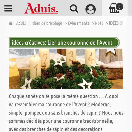
0
Aduis
> Idées de bricolage
> Evènements
> Noël
> IDÉES DÉCOR
idées créatives: Lier une couronne de l'Avent
Chaque année on se pose la même question … A quoi
va ressembler ma couronne de l'Avent ? Moderne,
simple, pompeux ou sans branches de sapin ? Nous nous
sommes décidés pour une couronne traditionnelle,
avec des branches de sapin et des décorations