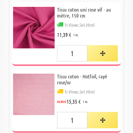
Tissu coton uni rose vif - au
mètre, 150 cm
fr.Views.Set.Html
11,39 €
1 m.
Tissu coton - Hotfoil, rayé
rose/or
fr.Views.Set.Html
15,35 €
21,95 €
1 m.