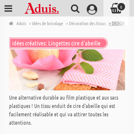
0
Aduis
> Idées de bricolage
> Décoration des tissus
> DESIGN TISS
idées créatives: Lingettes cire d'abeille
Une alternative durable au film plastique et aux sacs
plastiques ! Un tissu enduit de cire d'abeille qui est
facilement réalisable et qui va attirer toutes les
attentions.