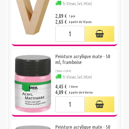
fr.Views.Set.Html
2,89 €
1 pce
2,65 €
à partir de 10 pces
Peinture acrylique mate - 50
ml, framboise
(100ml = 8,90 €)
fr.Views.Set.Html
4,45 €
1 Verre
4,09 €
à partir de 6 Verres
Peinture acrylique mate - 50