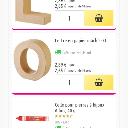
2,89 €
1 pce
2,65 €
à partir de 10 pces
Lettre en papier mâché - O
fr.Views.Set.Html
2,89 €
1 pce
2,65 €
à partir de 10 pces
Colle pour pierres à bijoux
Aduis, 40 g
(100g = 6,95 €)