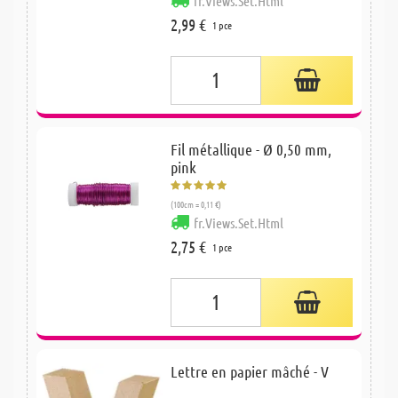
fr.Views.Set.Html
2,99 €
1 pce
Fil métallique - Ø 0,50 mm,
pink
(100cm = 0,11 €)
fr.Views.Set.Html
2,75 €
1 pce
Lettre en papier mâché - V