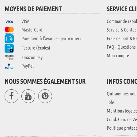
MOYENS DE PAIEMENT
SERVICE CL
VISA
Commande rapid
MasterCard
Service & Contac
Paiement à l'avance - particuliers
Frais de port & R
FAQ - Questions 
Facture
(écoles)
Mon compte
amazon pay
PayPal
NOUS SOMMES ÉGALEMENT SUR
INFOS CON
Qui sommes-nou
Jobs
Mentions légale
Cond. Gén. de Ve
Politique protec