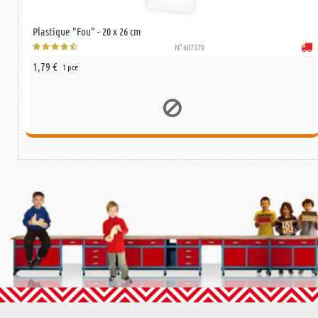
Plastique "Fou" - 20 x 26 cm
N° 607370
1,79 €
1 pce