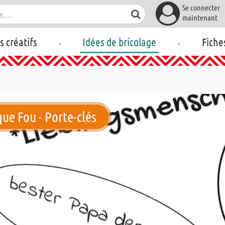
Se connecter
maintenant
.
.
rs créatifs
Idées de bricolage
Fiche
ue Fou - Porte-clés