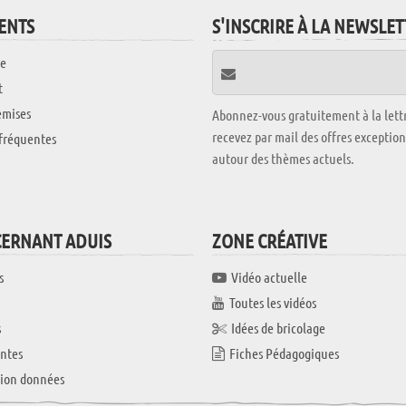
IENTS
S'INSCRIRE À LA NEWSLE
e
t
emises
Abonnez-vous gratuitement à la lettr
recevez par mail des offres exceptio
fréquentes
autour des thèmes actuels.
CERNANT ADUIS
ZONE CRÉATIVE
s
Vidéo actuelle
Toutes les vidéos
s
Idées de bricolage
ntes
Fiches Pédagogiques
tion données