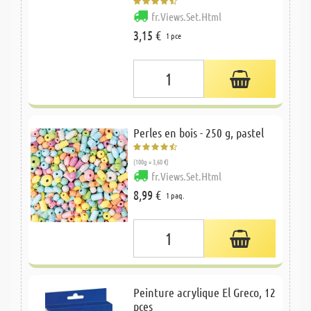
fr.Views.Set.Html
3,15 €
1 pce
Perles en bois - 250 g, pastel
(100g = 3,60 €)
fr.Views.Set.Html
8,99 €
1 paq.
Peinture acrylique El Greco, 12
pces