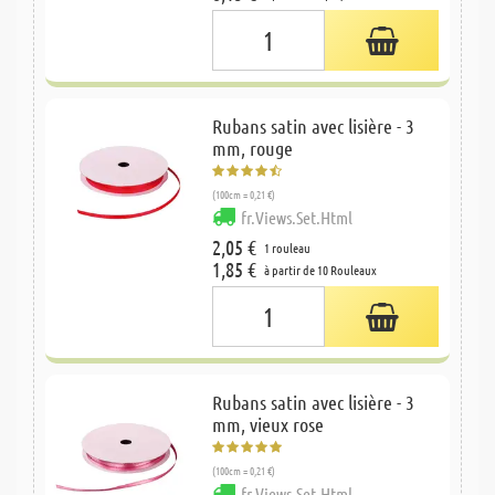
Rubans satin avec lisière - 3
mm, rouge
(100cm = 0,21 €)
fr.Views.Set.Html
2,05 €
1 rouleau
1,85 €
à partir de 10 Rouleaux
Rubans satin avec lisière - 3
mm, vieux rose
(100cm = 0,21 €)
fr.Views.Set.Html