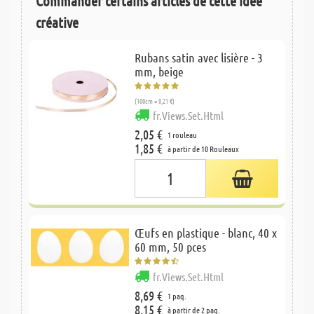
Commander certains articles de cette idée
créative
Rubans satin avec lisière - 3
mm, beige
(100cm = 0,21 €)
fr.Views.Set.Html
2,05 €
1 rouleau
1,85 €
à partir de 10 Rouleaux
Œufs en plastique - blanc, 40 x
60 mm, 50 pces
fr.Views.Set.Html
8,69 €
1 paq.
8,15 €
à partir de 2 paq.