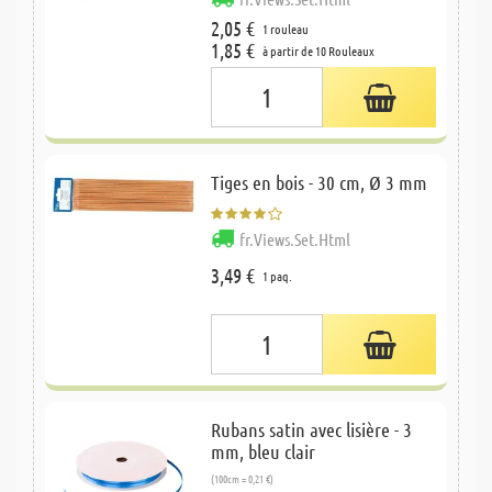
2,05 €
1 rouleau
1,85 €
à partir de 10 Rouleaux
Tiges en bois - 30 cm, Ø 3 mm
fr.Views.Set.Html
3,49 €
1 paq.
Rubans satin avec lisière - 3
mm, bleu clair
(100cm = 0,21 €)