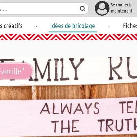
Se connecter
maintenant
.
.
rs créatifs
Idées de bricolage
Fiche
Famille"