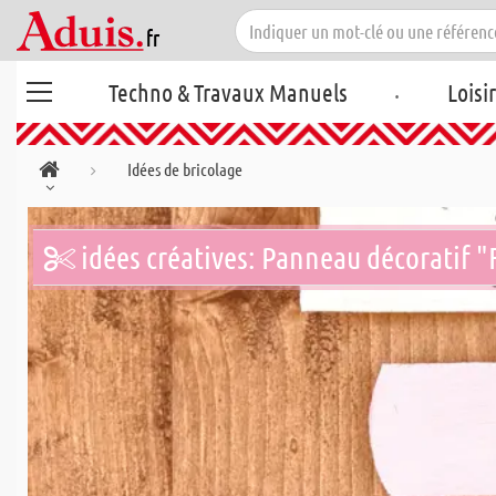
.
Techno & Travaux Manuels
Loisi
Idées de bricolage
idées créatives: Panneau décoratif "