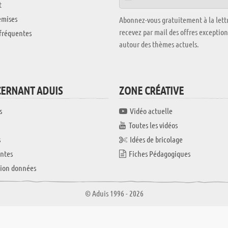
t
emises
Abonnez-vous gratuitement à la lettr
recevez par mail des offres exceptio
fréquentes
autour des thèmes actuels.
CERNANT ADUIS
ZONE CRÉATIVE
s
Vidéo actuelle
Toutes les vidéos
s
Idées de bricolage
ntes
Fiches Pédagogiques
tion données
© Aduis 1996 - 2026