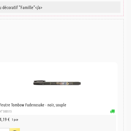
Feutre Tombow Fudenosuke - noir, souple
N° 500515
4,19 €
1 pce