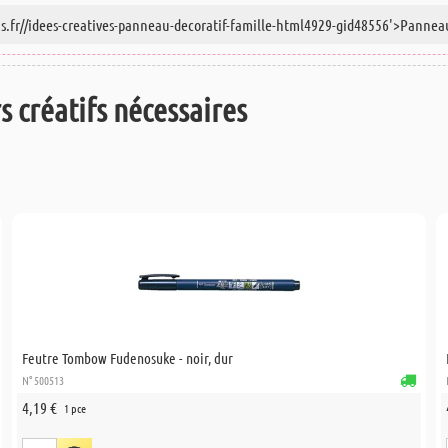
rs créatifs nécessaires
Feutre Tombow Fudenosuke - noir, dur
N° 500513
4,19 €
1 pce