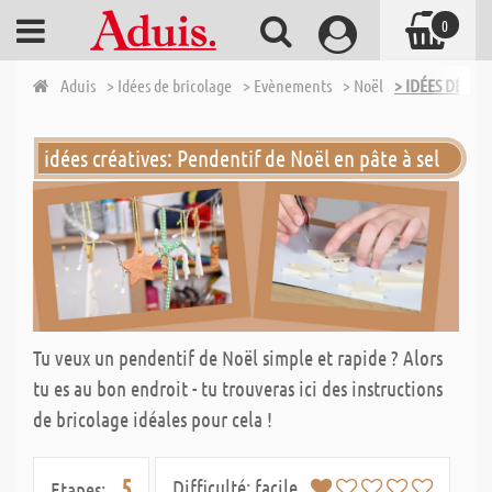
0
Aduis
> Idées de bricolage
> Evènements
> Noël
> IDÉES DÉCOR
idées créatives: Pendentif de Noël en pâte à sel
Tu veux un pendentif de Noël simple et rapide ? Alors
tu es au bon endroit - tu trouveras ici des instructions
de bricolage idéales pour cela !
5
Difficulté:
facile
Etapes: