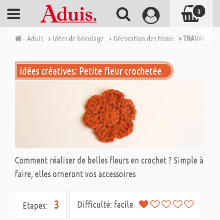
0
Aduis
> Idées de bricolage
> Décoration des tissus
> TRAVAUX D'
idées créatives: Petite fleur crochetée
Comment réaliser de belles fleurs en crochet ? Simple à
faire, elles orneront vos accessoires
3
Difficulté:
facile
Etapes: