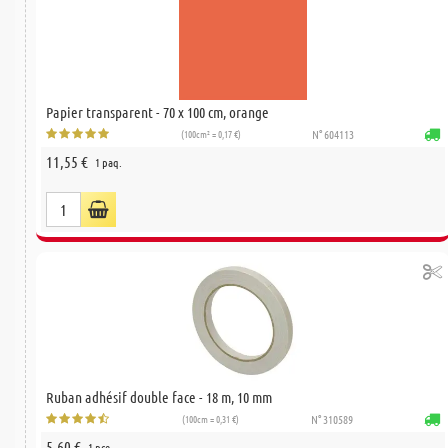
Papier transparent - 70 x 100 cm, orange
(100cm² = 0,17 €)
N° 604113
11,55 €
1 paq.
Ruban adhésif double face - 18 m, 10 mm
(100cm = 0,31 €)
N° 310589
5,60 €
1 pce