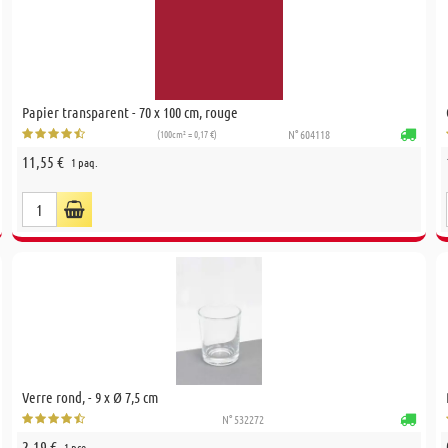
Papier transparent - 70 x 100 cm, rouge
(100cm² = 0,17 €)
N° 604118
11,55 €
1 paq.
Verre rond, - 9 x Ø 7,5 cm
N° 532272
2,19 €
1 pce