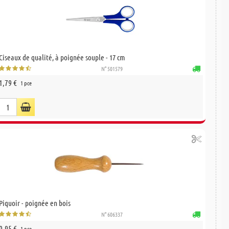
Ciseaux de qualité, à poignée souple - 17 cm
N° 501579
1,79 €
1 pce
Piquoir - poignée en bois
N° 606337
0,95 €
1 pce