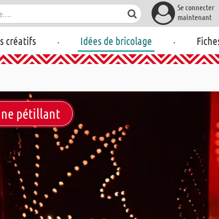
Se connecter
maintenant
.
.
rs créatifs
Idées de bricolage
Fiche
ne pétillant