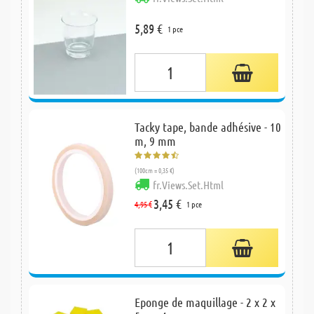
5,89 €
1 pce
Tacky tape, bande adhésive - 10
m, 9 mm
(100cm = 0,35 €)
fr.Views.Set.Html
3,45 €
4,95 €
1 pce
Eponge de maquillage - 2 x 2 x