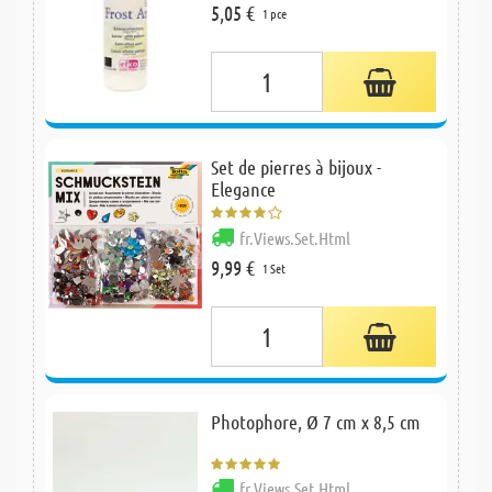
5,05 €
1 pce
Set de pierres à bijoux -
Elegance
fr.Views.Set.Html
9,99 €
1 Set
Photophore, Ø 7 cm x 8,5 cm
fr.Views.Set.Html