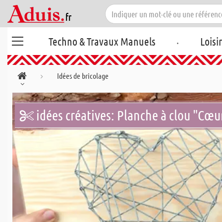
.
Techno & Travaux Manuels
Loisi
Idées de bricolage
idées créatives: Planche à clou "Cœu