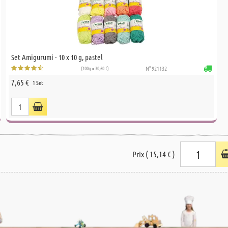
Set Amigurumi - 10 x 10 g, pastel
(100g = 30,60 €)
N° 921132
7,65 €
1 Set
Prix ( 15,14 € )