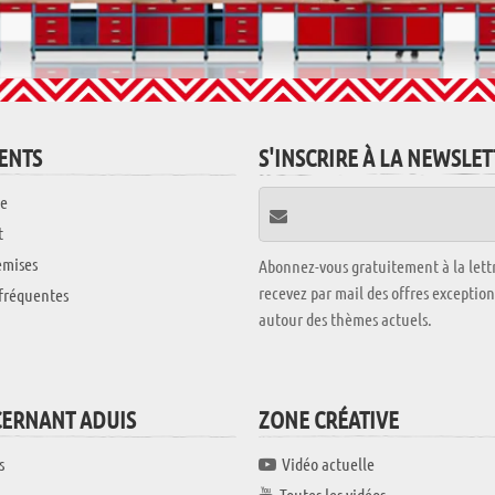
IENTS
S'INSCRIRE À LA NEWSLE
e
t
emises
Abonnez-vous gratuitement à la lettr
recevez par mail des offres exceptio
fréquentes
autour des thèmes actuels.
CERNANT ADUIS
ZONE CRÉATIVE
s
Vidéo actuelle
Toutes les vidéos