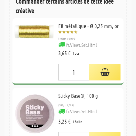
Commander certains articles de cette idée
créative
Fil métallique - Ø 0,25 mm, or
(100cm = 0,04 €)
fr.Views.Set.Html
3,65 €
1 pce
Sticky Base®, 100 g
(100g = 5,25 €)
fr.Views.Set.Html
5,25 €
1 Boite