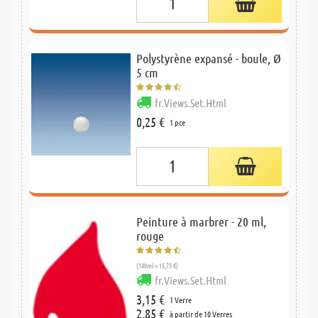
Polystyrène expansé - boule, Ø
5 cm
fr.Views.Set.Html
0,25 €
1 pce
Peinture à marbrer - 20 ml,
rouge
(100ml = 15,75 €)
fr.Views.Set.Html
3,15 €
1 Verre
2,85 €
à partir de 10 Verres