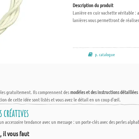
Description du produit
Lanière en cuir vachette véritable : a
lanières vous permettront de réaliser
p. catalogue
bles gratuitement. Ils comprennent des
modèles et des instructions détaillées
tion de cette idée sont listés et vous avez le détail en un coup d'œil.
s créatives
 accessoire tendance avec un message : un porte-clés avec des perles alphab
 il vous faut