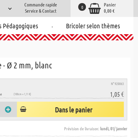
Commande rapide
Panier
0
Service & Contact
0,00 €
.
s Pédagogiques
Bricoler selon thèmes
e - Ø 2 mm, blanc
N° 920063
1,05 €
se
(100cm = 1,11 €)
Dans le panier
Prévision de livraison:
lundi, 01/ janvier