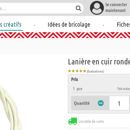
Se connecter
maintenant
.
.
rs créatifs
Idées de bricolage
Fiche
Lanière en cuir rond
(Evaluations)
Prix
1
pce
TVA inclu
Quantité
Livrable de suite