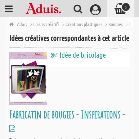
0
Aduis
> Loisirs créatifs
> Créations plastiques
> Bougies
> Moul
Idées créatives correspondantes à cet article
Idée de bricolage
Fabricatin de bougies - Inspirations -