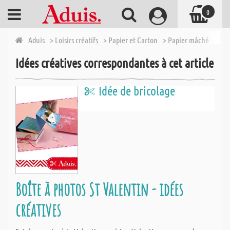
0
Aduis
> Loisirs créatifs
> Papier et Carton
> Papier mâché
> Boî
Idées créatives correspondantes à cet article
Idée de bricolage
Boîte à photos St Valentin - idées
créatives