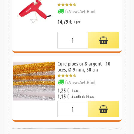
fr.Views.Set.Html
14,79 €
1 pce
Cure-pipes or & argent - 10
pces, Ø 9 mm, 50 cm
fr.Views.Set.Html
1,25 €
1 paq.
1,15 €
à partir de 10 paq.