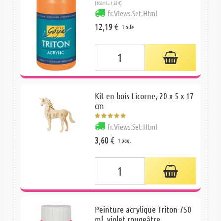
(100ml = 1,63 €)
fr.Views.Set.Html
12,19 €
1 blle
Kit en bois Licorne, 20 x 5 x 17
cm
fr.Views.Set.Html
3,60 €
1 paq.
Peinture acrylique Triton-750
ml, violet rougeâtre