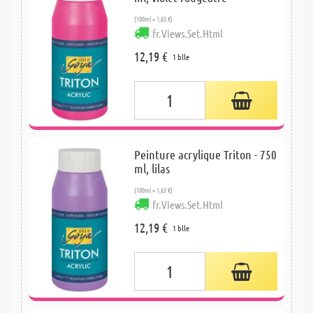
(100ml = 1,63 €)
fr.Views.Set.Html
12,19 €
1 blle
Peinture acrylique Triton - 750
ml, lilas
(100ml = 1,63 €)
fr.Views.Set.Html
12,19 €
1 blle