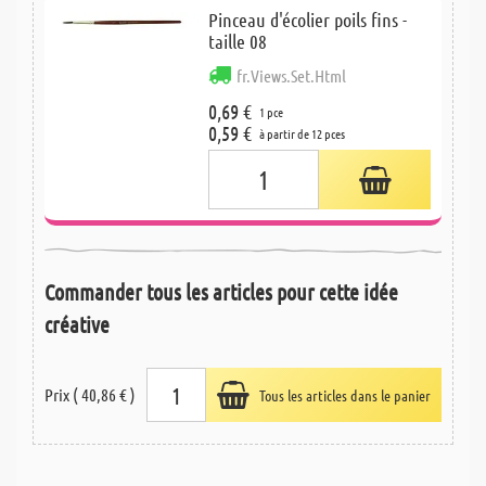
Pinceau d'écolier poils fins -
taille 08
fr.Views.Set.Html
0,69 €
1 pce
0,59 €
à partir de 12 pces
Commander tous les articles pour cette idée
créative
Prix ( 40,86 € )
Tous les articles dans le panier