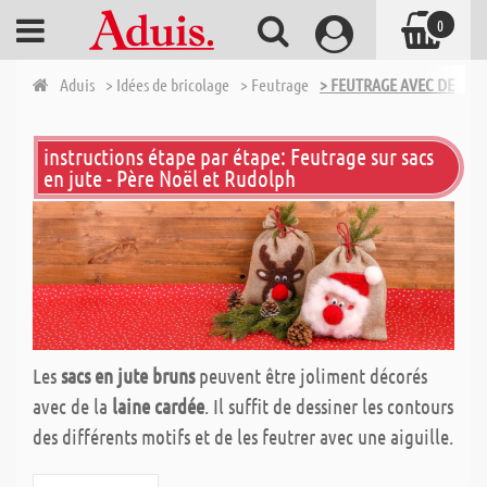
0
Aduis
> Idées de bricolage
> Feutrage
> FEUTRAGE AVEC DES AIG
instructions étape par étape: Feutrage sur sacs
en jute - Père Noël et Rudolph
Les
sacs en jute bruns
peuvent être joliment décorés
avec de la
laine cardée
. Il suffit de dessiner les contours
des différents motifs et de les feutrer avec une aiguille.