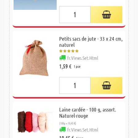
Petits sacs de jute - 33 x 24 cm,
naturel
fr.Views.Set.Html
1,59 €
1 pce
Laine cardée - 100 g, assort.
Naturel-rouge
(100g = 10,45 €)
fr.Views.Set.Html
10,45 €
1 paq.