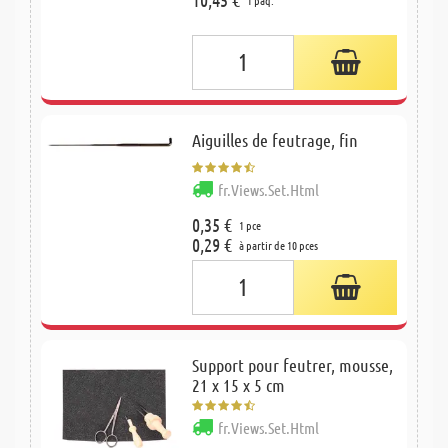
Aiguilles de feutrage, fin
fr.Views.Set.Html
0,35 €
1 pce
0,29 €
à partir de 10 pces
Support pour feutrer, mousse,
21 x 15 x 5 cm
fr.Views.Set.Html