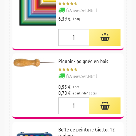
fr.Views.Set.Html
6,39 €
1 paq.
Piquoir - poignée en bois
fr.Views.Set.Html
0,95 €
1 pce
0,70 €
à partir de 10 pces
Boîte de peinture Giotto, 12
couleurs