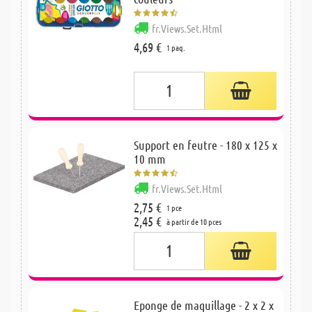
fr.Views.Set.Html
4,69 €
1 paq.
Support en feutre - 180 x 125 x
10 mm
fr.Views.Set.Html
2,75 €
1 pce
2,45 €
à partir de 10 pces
Eponge de maquillage - 2 x 2 x