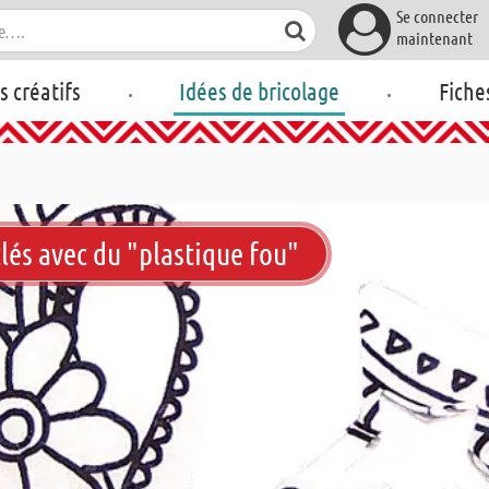
Se connecter
maintenant
.
.
rs créatifs
Idées de bricolage
Fiche
lés avec du "plastique fou"