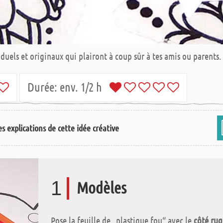
iduels et originaux qui plairont à coup sûr à tes amis ou parents.
Durée:
env. 1/2 h
s explications de cette idée créative
1
Modèles
Pose la feuille de „plastique fou“ avec le
côté ru