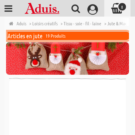
0
Aduis
> Loisirs créatifs
> Tissu - soie - fil - laine
> Jute & Macram
Articles en jute
19 Produits