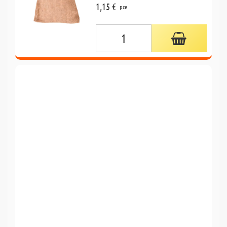
1,15 €
pce