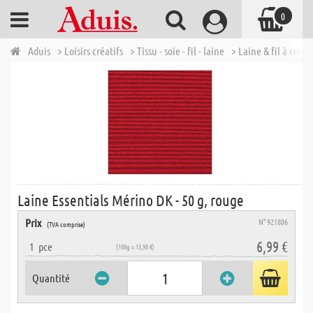
0
Aduis
> Loisirs créatifs
> Tissu - soie - fil - laine
> Laine & fil à croch
Laine Essentials Mérino DK - 50 g, rouge
Prix
N° 921806
(TVA comprise)
6,99 €
1
pce
(100g = 13,98 €)
Quantité