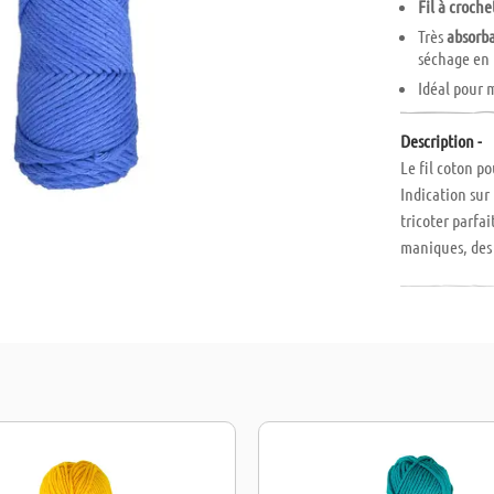
Fil à croche
Très
absorba
séchage en
Idéal pour m
Description -
Le fil coton po
Indication sur
tricoter parfai
maniques, des p
d'été légers o
aisés. Le fil à
60°C et adapté
facile à entret