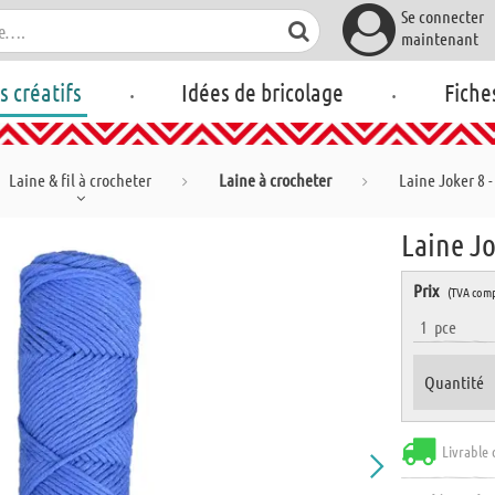
Se connecter
maintenant
.
.
rs créatifs
Idées de bricolage
Fiche
Laine & fil à crocheter
Laine à crocheter
Laine Joker 8 -
Laine Jo
Prix
(TVA comp
1
pce
Quantité
Livrable 