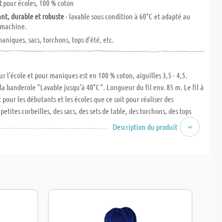
t
pour écoles, 100 % coton
nt, durable et robuste
- lavable sous condition à 60°C et adapté au
 machine.
aniques, sacs, torchons, tops d'été, etc.
ur l'école et pour maniques est en 100 % coton, aiguilles 3,5 - 4,5.
 la banderole "Lavable jusqu'à 40°C". Longueur du fil env. 85 m. Le fil à
t pour les débutants et les écoles que ce soit pour réaliser des
etites corbeilles, des sacs, des sets de table, des torchons, des tops
u encore des Amigurumi. Avec ce fil coton, les travaux d´aiguille sont
Description du produit
 crochet est très absorbant, durable et robuste, lavable sous condition à
 au séchage en machine. Il est doux et frais, ne gratte pas la peau et
enir.