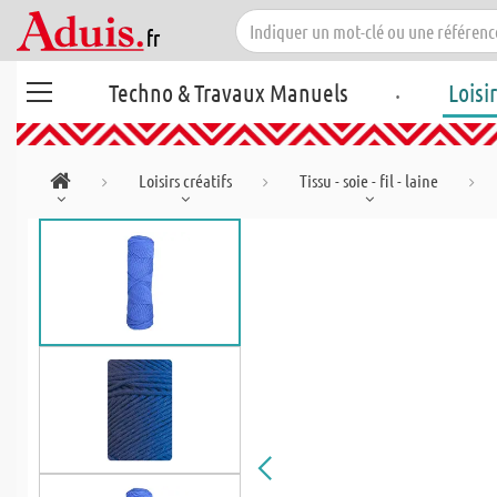
.
Techno & Travaux Manuels
Loisi
Loisirs créatifs
Tissu - soie - fil - laine