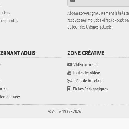
t
emises
Abonnez-vous gratuitement à la lettr
recevez par mail des offres exceptio
fréquentes
autour des thèmes actuels.
CERNANT ADUIS
ZONE CRÉATIVE
s
Vidéo actuelle
Toutes les vidéos
s
Idées de bricolage
ntes
Fiches Pédagogiques
tion données
© Aduis 1996 - 2026