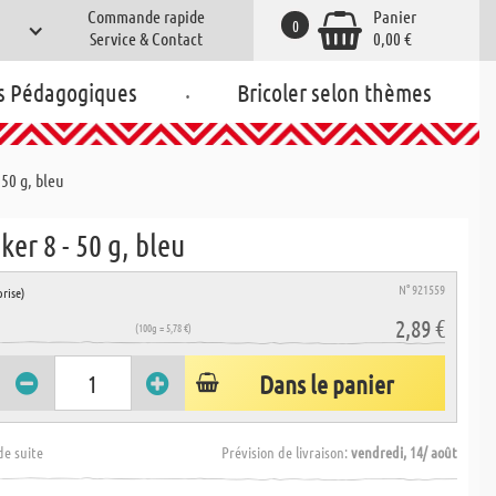
Commande rapide
Panier
0
Service & Contact
0,00 €
.
s Pédagogiques
Bricoler selon thèmes
 50 g, bleu
ker 8 - 50 g, bleu
N° 921559
rise)
2,89 €
(100g = 5,78 €)
Dans le panier
de suite
Prévision de livraison:
vendredi, 14/ août