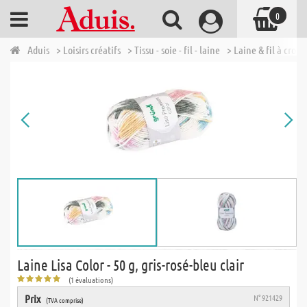
0
Aduis
> Loisirs créatifs
> Tissu - soie - fil - laine
> Laine & fil à croch
Laine Lisa Color - 50 g, gris-rosé-bleu clair
(1 évaluations)
Prix
N° 921429
(TVA comprise)